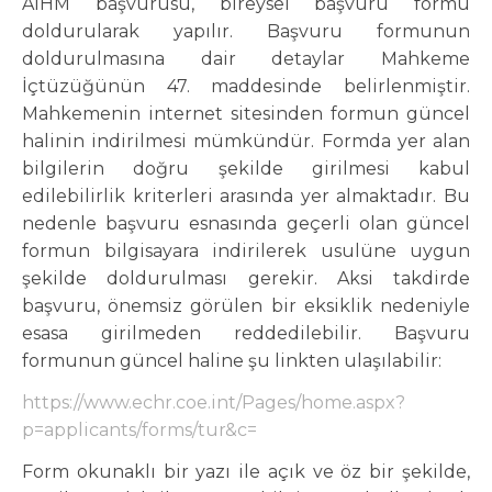
AİHM başvurusu, bireysel başvuru formu
doldurularak yapılır. Başvuru formunun
doldurulmasına dair detaylar Mahkeme
İçtüzüğünün 47. maddesinde belirlenmiştir.
Mahkemenin internet sitesinden formun güncel
halinin indirilmesi mümkündür. Formda yer alan
bilgilerin doğru şekilde girilmesi kabul
edilebilirlik kriterleri arasında yer almaktadır. Bu
nedenle başvuru esnasında geçerli olan güncel
formun bilgisayara indirilerek usulüne uygun
şekilde doldurulması gerekir. Aksi takdirde
başvuru, önemsiz görülen bir eksiklik nedeniyle
esasa girilmeden reddedilebilir. Başvuru
formunun güncel haline şu linkten ulaşılabilir:
https://www.echr.coe.int/Pages/home.aspx?
p=applicants/forms/tur&c=
Form okunaklı bir yazı ile açık ve öz bir şekilde,