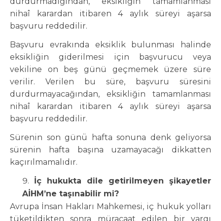
durdurmadığından, eksikliğin tamamlanması
nihaî karardan itibaren 4 aylık süreyi aşarsa
başvuru reddedilir.
Başvuru evrakında eksiklik bulunması halinde
eksikliğin giderilmesi için başvurucu veya
vekiline on beş günü geçmemek üzere süre
verilir. Verilen bu süre, başvuru süresini
durdurmayacağından, eksikliğin tamamlanması
nihaî karardan itibaren 4 aylık süreyi aşarsa
başvuru reddedilir.
Sürenin son günü̈ hafta sonuna denk geliyorsa
sürenin hafta başına uzamayacağı dikkatten
kaçırılmamalıdır.
İç hukukta dile getirilmeyen şikayetler
AİHM’ne taşınabilir mi?
Avrupa İnsan Hakları Mahkemesi, iç hukuk yolları
tüketildikten sonra müracaat edilen bir yargı