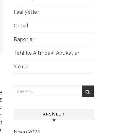
Faaliyetler
Genel
Raporlar
Tehlike Altındaki Avukatlar
Yazılar
28
05
a
an
ARŞIVLER
at
r.
Nisan 2026