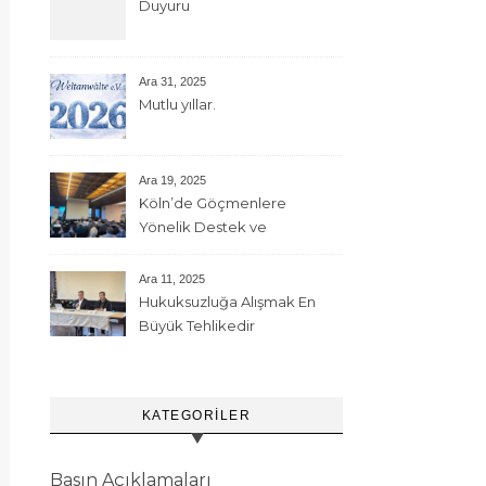
Duyuru
Ara 31, 2025
Mutlu yıllar.
Ara 19, 2025
Köln’de Göçmenlere
Yönelik Destek ve
Çeşitliliğin Güçlendirilmesi
Etkinliği
Ara 11, 2025
Hukuksuzluğa Alışmak En
Büyük Tehlikedir
KATEGORILER
Basın Açıklamaları