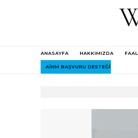
W
ANASAYFA
HAKKIMIZDA
FAAL
AİHM BAŞVURU DESTEĞI