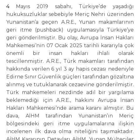
4 Mayıs 2019 sabahı, Türkiye’de yaşadığı
hukuksuzluklar sebebiyle Meriç Nehri üzerinden
Yunanistan’a geçen A.R.E., Yunan makamlarının
geri itme (pushback) uygulamasıyla Türkiye’ye
geri gönderilmiştir. Bu olay, Avrupa İnsan Hakları
Mahkemesi’nin 07 Ocak 2025 tarihli kararıyla çok
önemli bir insan hakları ihlali olarak
tescillenmiştir. A.R.E., Türk makamları tarafından
hakkında verilen 6 yıl 3 ay hapis cezası nedeniyle
Edirne Sınır Güvenlik güçleri tarafından gözaltına
alınmış ve tutuklanarak cezaevine gönderilmiştir.
Türk mahkemeleri nezdinde adil bir yargılama
beklemediği için A.R.E., hakkını Avrupa İnsan
Hakları Mahkemesi’nde arama karanı almıştır. Bu
dava, AİHM tarafından Yunanistan’ın Meriç
bölgesindeki geri itme uygulamalarına ilişkin
incelenen ilk dava olma niteliğini taşımaktadır.
AİHM Kararının Detayları AİHM, Yunan Mülteciler