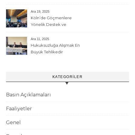
Ara 19, 2025
Köln’de Göçmenlere
Yönelik Destek ve
Çeşitliliğin Güçlendirilmesi
Etkinliği
Ara 11, 2025
Hukuksuzluğa Alışmak En
Büyük Tehlikedir
KATEGORILER
Basın Açıklamaları
Faaliyetler
Genel