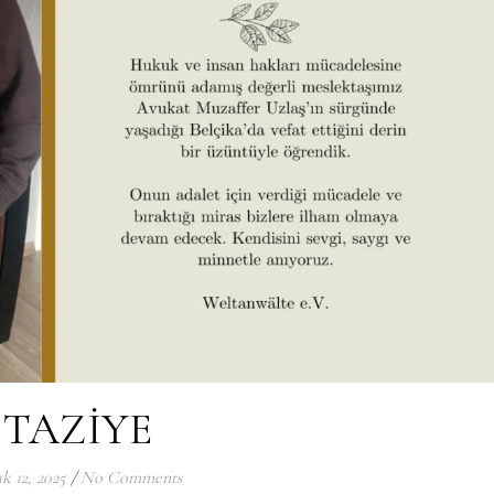
TAZİYE
k 12, 2025
/
No Comments