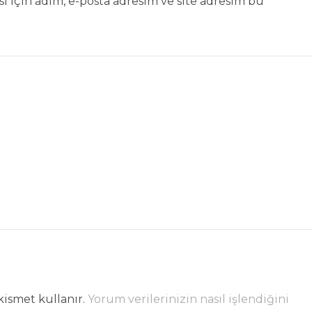
 için adım, e-posta adresim ve site adresim bu
kismet kullanır.
Yorum verilerinizin nasıl işlendiğini